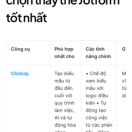
tốt nhất
Công cụ
Phù hợp
Các tính
Giá 
nhất cho
năng chính
ClickUp
Tạo biểu
• Chế độ
Miễn
mẫu từ
xem biểu
vĩnh
đầu đến
mẫu với
từ $
cuối với
logic điều
dùn
quy trình
kiện • Tự
làm việc,
động tạo
AI và tự
công việc
động hóa
từ các phản