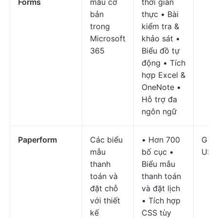
Forms
mẫu cơ
thời gian
bản
thực • Bài
trong
kiểm tra &
Microsoft
khảo sát •
365
Biểu đồ tự
động • Tích
hợp Excel &
OneNote •
Hỗ trợ đa
ngôn ngữ
Paperform
Các biểu
• Hơn 700
Giá 
mẫu
bố cục •
USD
thanh
Biểu mẫu
toán và
thanh toán
đặt chỗ
và đặt lịch
với thiết
• Tích hợp
kế
CSS tùy