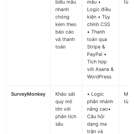
biểu mẫu
mẫu •
từ $
nhanh
Logic điều
chóng
kiện • Tùy
kèm theo
chỉnh CSS
báo cáo
• Thanh
và thanh
toán qua
toán
Stripe &
PayPal •
Tích hợp
với Asana &
WordPress
SurveyMonkey
Khảo sát
• Logic
Miễn
quy mô
phân nhánh
từ $
lớn với
nâng cao•
phân tích
Câu hỏi
sâu
dạng ma
trận và