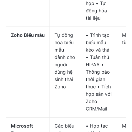
hợp • Tự
động hóa
tài liệu
Zoho Biểu mẫu
Tự động
• Trình tạo
Miễn
hóa biểu
biểu mẫu
từ $
mẫu
kéo và thả
dành cho
• Tuân thủ
người
HIPAA •
dùng hệ
Thông báo
sinh thái
thời gian
Zoho
thực • Tích
hợp sẵn với
Zoho
CRM/Mail
Microsoft
Các biểu
• Hợp tác
Miễn