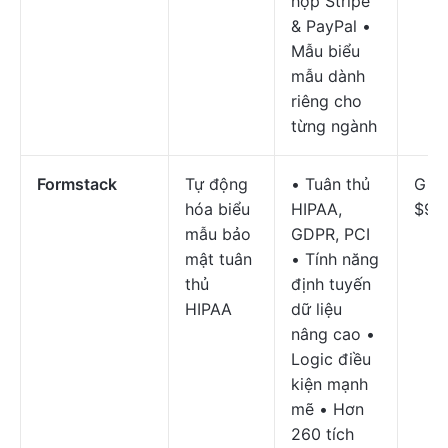
hợp Stripe
& PayPal •
Mẫu biểu
mẫu dành
riêng cho
từng ngành
Formstack
Tự động
• Tuân thủ
Giá 
hóa biểu
HIPAA,
$99
mẫu bảo
GDPR, PCI
mật tuân
• Tính năng
thủ
định tuyến
HIPAA
dữ liệu
nâng cao •
Logic điều
kiện mạnh
mẽ • Hơn
260 tích