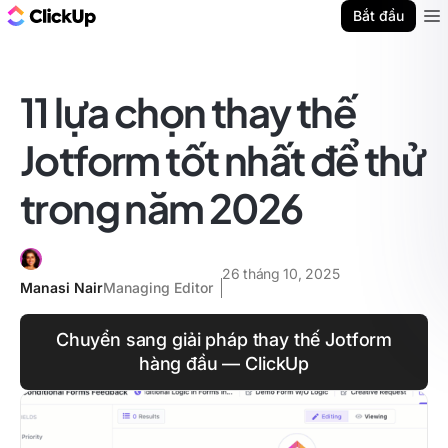
ClickUp Blog
Bắt đầu
Ope
11 lựa chọn thay thế
Jotform tốt nhất để thử
trong năm 2026
26 tháng 10, 2025
Manasi Nair
Managing Editor
Chuyển sang giải pháp thay thế Jotform
hàng đầu — ClickUp