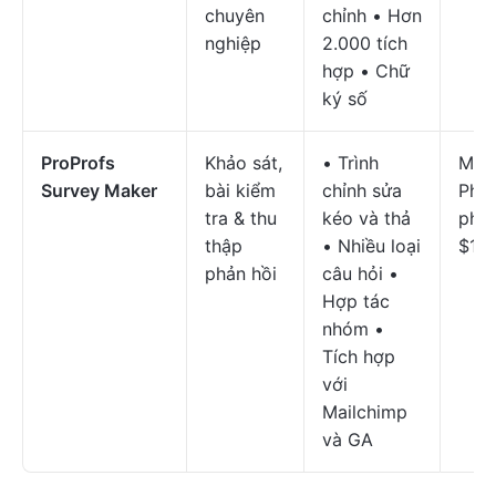
chuyên
chỉnh • Hơn
nghiệp
2.000 tích
hợp • Chữ
ký số
ProProfs
Khảo sát,
• Trình
Miễn
Survey Maker
bài kiểm
chỉnh sửa
Phiê
tra & thu
kéo và thả
phí 
thập
• Nhiều loại
$19,
phản hồi
câu hỏi •
Hợp tác
nhóm •
Tích hợp
với
Mailchimp
và GA