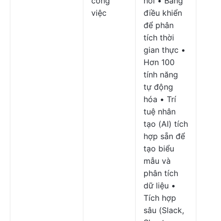
công
hồi • Bảng
việc
điều khiển
để phân
tích thời
gian thực •
Hơn 100
tính năng
tự động
hóa • Trí
tuệ nhân
tạo (AI) tích
hợp sẵn để
tạo biểu
mẫu và
phân tích
dữ liệu •
Tích hợp
sâu (Slack,