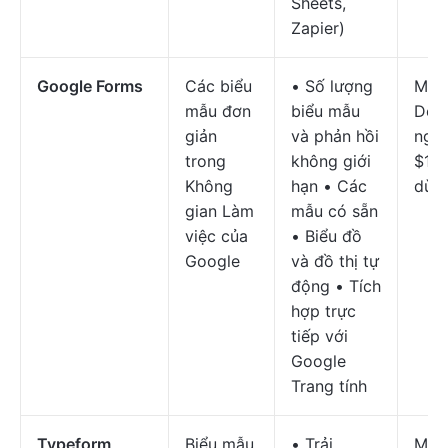
Sheets,
Zapier)
Google Forms
Các biểu
• Số lượng
Miễn
mẫu đơn
biểu mẫu
Doa
giản
và phản hồi
nghi
trong
không giới
$12/
Không
hạn • Các
dùn
gian Làm
mẫu có sẵn
việc của
• Biểu đồ
Google
và đồ thị tự
động • Tích
hợp trực
tiếp với
Google
Trang tính
Typeform
Biểu mẫu
• Trải
Miễn