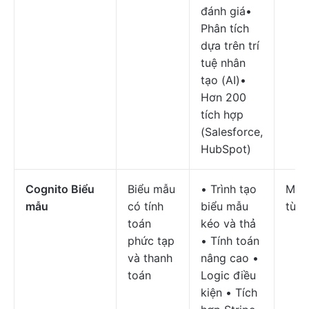
đánh giá•
Phân tích
dựa trên trí
tuệ nhân
tạo (AI)•
Hơn 200
tích hợp
(Salesforce,
HubSpot)
Cognito Biểu
Biểu mẫu
• Trình tạo
Miễn
mẫu
có tính
biểu mẫu
từ $
toán
kéo và thả
phức tạp
• Tính toán
và thanh
nâng cao •
toán
Logic điều
kiện • Tích