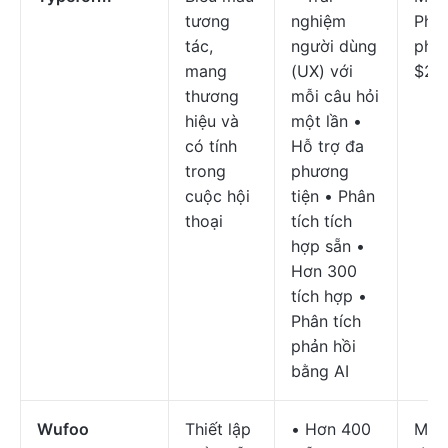
tương
nghiệm
Phiê
tác,
người dùng
phí 
mang
(UX) với
$29
thương
mỗi câu hỏi
hiệu và
một lần •
có tính
Hỗ trợ đa
trong
phương
cuộc hội
tiện • Phân
thoại
tích tích
hợp sẵn •
Hơn 300
tích hợp •
Phân tích
phản hồi
bằng AI
Wufoo
Thiết lập
• Hơn 400
Miễn