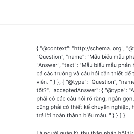
{ "@context": "http://schema. org", "@
"Question", "name": "Mẫu biểu mẫu phả
"Answer", "text": "Mẫu biểu mẫu phản 
cả các trường và câu hỏi cần thiết để
viên. " } }, { "@type": "Question", "n
tốt?", "acceptedAnswer": { "@type": "
phải có các câu hỏi rõ ràng, ngắn gọn,
cũng phải có thiết kế chuyên nghiệp, 
trả lời hoàn thành biểu mẫu. " } } ] }
Là người quản lý, thu thập phản hồi t