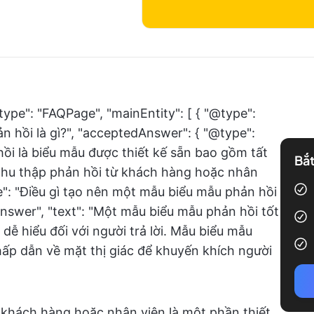
type": "FAQPage", "mainEntity": [ { "@type":
n hồi là gì?", "acceptedAnswer": { "@type":
hồi là biểu mẫu được thiết kế sẵn bao gồm tất
Bắt
 thu thập phản hồi từ khách hàng hoặc nhân
ame": "Điều gì tạo nên một mẫu biểu mẫu phản hồi
Answer", "text": "Một mẫu biểu mẫu phản hồi tốt
 dễ hiểu đối với người trả lời. Mẫu biểu mẫu
hấp dẫn về mặt thị giác để khuyến khích người
ừ khách hàng hoặc nhân viên là một phần thiết