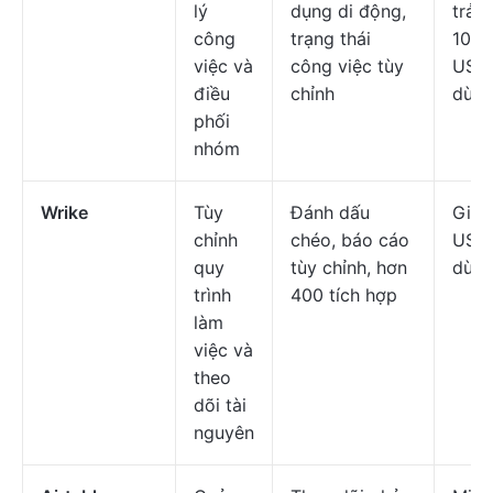
lý
dụng di động,
trả p
công
trạng thái
10,9
việc và
công việc tùy
USD/
điều
chỉnh
dùng
phối
nhóm
Wrike
Tùy
Đánh dấu
Giá 
chỉnh
chéo, báo cáo
USD/
quy
tùy chỉnh, hơn
dùng
trình
400 tích hợp
làm
việc và
theo
dõi tài
nguyên