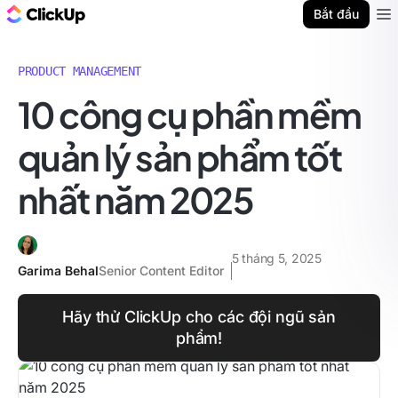
ClickUp Blog
Bắt đầu
Ope
PRODUCT MANAGEMENT
10 công cụ phần mềm
quản lý sản phẩm tốt
nhất năm 2025
5 tháng 5, 2025
Garima Behal
Senior Content Editor
Hãy thử ClickUp cho các đội ngũ sản
phẩm!