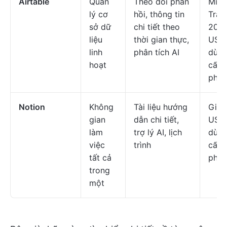
Airtable
Quản
Theo dõi phản
Miễn
lý cơ
hồi, thông tin
Trả p
sở dữ
chi tiết theo
20
liệu
thời gian thực,
USD/
linh
phân tích AI
dùng
hoạt
cấp
phép
Notion
Không
Tài liệu hướng
Giá 
gian
dẫn chi tiết,
USD/
làm
trợ lý AI, lịch
dùng
việc
trình
cấp
tất cả
phép
trong
một