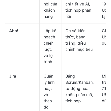
hồi của
chi tiết về AI,
19
khách
tích hợp phản
USD/
hàng
hồi
tạo/
Aha!
Lập kế
Cơ sở kiến
Giá 
hoạch
thức, bảng
USD/
chiến
trắng, điều
dùng
lược
chỉnh mục tiêu
và lộ
trình
Jira
Quản
Bảng
Miễn
lý linh
Scrum/Kanban,
trả p
hoạt
tự động hóa
7,16
và
không cần mã,
USD/
theo
tích hợp
dùng
dõi