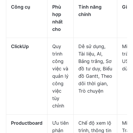
Công cụ
Phù
Tính năng
Giá 
hợp
chính
nhất
cho
ClickUp
Quy
Dễ sử dụng,
Miễn
trình
Tài liệu, AI,
trả p
công
Bảng trắng, Sơ
USD/
việc và
đồ tư duy, Biểu
dùng
quản lý
đồ Gantt, Theo
công
dõi thời gian,
việc
Trò chuyện
tùy
chỉnh
Productboard
Ưu tiên
Chế độ xem lộ
Miễn
phản
trình, thông tin
Trả p