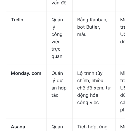
vấn đề
Trello
Quản
Bảng Kanban,
Miễn
lý
bot Butler,
trả p
công
mẫu
USD/
việc
dùng
trực
quan
Monday. com
Quản
Lộ trình tùy
Miễn
lý dự
chỉnh, nhiều
trả p
án hợp
chế độ xem, tự
USD/
tác
động hóa
dùng
công việc
cấp
phép
Asana
Quản
Tích hợp, ứng
Miễn