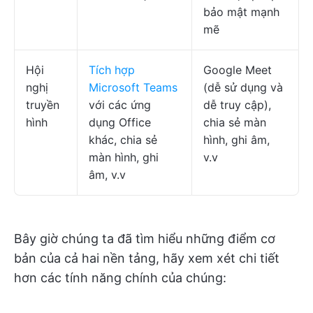
bảo mật mạnh
mẽ
Hội
Tích hợp
Google Meet
nghị
Microsoft Teams
(dễ sử dụng và
truyền
với các ứng
dễ truy cập),
hình
dụng Office
chia sẻ màn
khác, chia sẻ
hình, ghi âm,
màn hình, ghi
v.v
âm, v.v
Bây giờ chúng ta đã tìm hiểu những điểm cơ
bản của cả hai nền tảng, hãy xem xét chi tiết
hơn các tính năng chính của chúng: