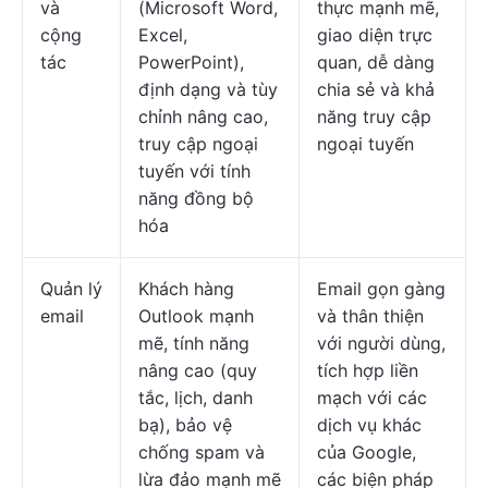
và
(Microsoft Word,
thực mạnh mẽ,
cộng
Excel,
giao diện trực
tác
PowerPoint),
quan, dễ dàng
định dạng và tùy
chia sẻ và khả
chỉnh nâng cao,
năng truy cập
truy cập ngoại
ngoại tuyến
tuyến với tính
năng đồng bộ
hóa
Quản lý
Khách hàng
Email gọn gàng
email
Outlook mạnh
và thân thiện
mẽ, tính năng
với người dùng,
nâng cao (quy
tích hợp liền
tắc, lịch, danh
mạch với các
bạ), bảo vệ
dịch vụ khác
chống spam và
của Google,
lừa đảo mạnh mẽ
các biện pháp