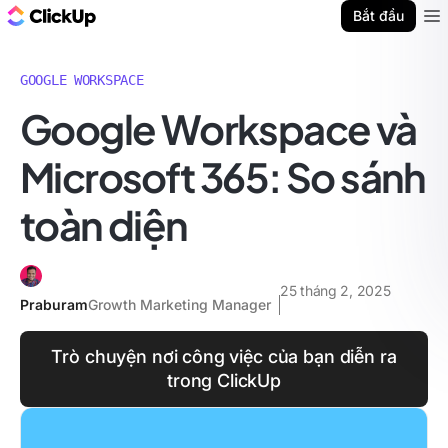
ClickUp Blog
Bắt đầu
Ope
GOOGLE WORKSPACE
Google Workspace và
Microsoft 365: So sánh
toàn diện
25 tháng 2, 2025
Praburam
Growth Marketing Manager
Trò chuyện nơi công việc của bạn diễn ra
trong ClickUp