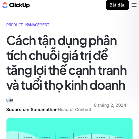
ClickUp Blog
Bắt đầu
Ope
PRODUCT MANAGEMENT
Cách tận dụng phân
tích chuỗi giá trị để
tăng lợi thế cạnh tranh
và tuổi thọ kinh doanh
8 tháng 2, 2024
Sudarshan Somanathan
Head of Content