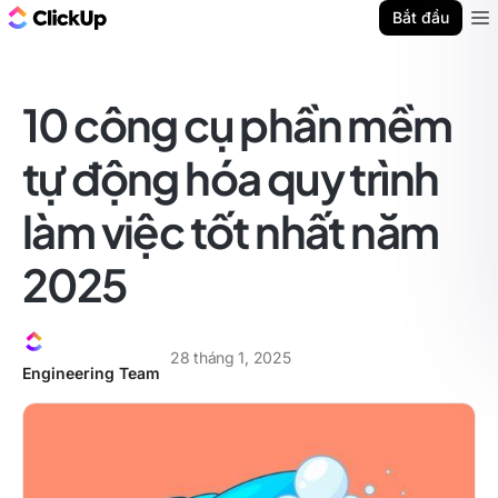
ClickUp Blog
Bắt đầu
Ope
10 công cụ phần mềm
tự động hóa quy trình
làm việc tốt nhất năm
2025
28 tháng 1, 2025
Engineering Team