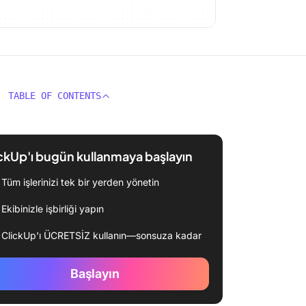
TABLE OF CONTENTS
ckUp'ı bugün kullanmaya başlayın
Tüm işlerinizi tek bir yerden yönetin
Ekibinizle işbirliği yapın
ClickUp'ı ÜCRETSİZ kullanın—sonsuza kadar
Başlayın