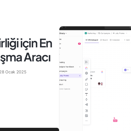
liği için En
ışma Aracı
28 Ocak 2025