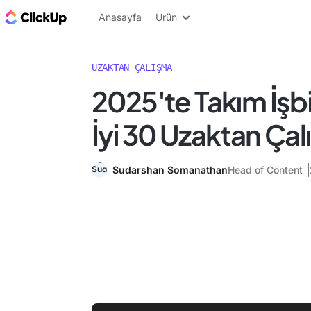
ClickUp Blog
Anasayfa
Ürün
UZAKTAN ÇALIŞMA
2025'te Takım İşbir
İyi 30 Uzaktan Çal
Sudarshan Somanathan
Head of Content