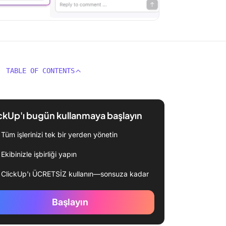
TABLE OF CONTENTS
ckUp'ı bugün kullanmaya başlayın
Tüm işlerinizi tek bir yerden yönetin
Ekibinizle işbirliği yapın
ClickUp'ı ÜCRETSİZ kullanın—sonsuza kadar
Başlayın