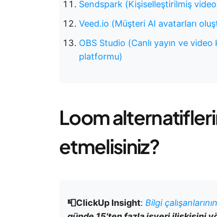
Sendspark (Kişiselleştirilmiş video
Veed.io (Müşteri AI avatarları oluş
OBS Studio (Canlı yayın ve video k
platformu)
Loom alternatifler
etmelisiniz?
📮ClickUp Insight
:
Bilgi çalışanlarını
günde 15'ten fazla işyeri ilişkisini y