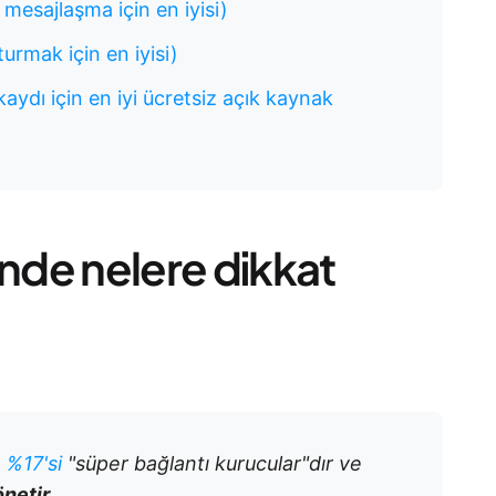
 mesajlaşma için en iyisi)
turmak için en iyisi)
aydı için en iyi ücretsiz açık kaynak
inde nelere dikkat
n %17'si
"süper bağlantı kurucular"dır ve
önetir
.