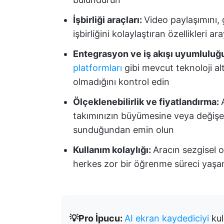
İşbirliği araçları:
Video paylaşımını, 
işbirliğini kolaylaştıran özellikleri ar
Entegrasyon ve iş akışı uyumluluğ
platformları
gibi mevcut teknoloji al
olmadığını kontrol edin
Ölçeklenebilirlik ve fiyatlandırma:
takımınızın büyümesine veya değişen 
sunduğundan emin olun
Kullanım kolaylığı:
Aracın sezgisel 
herkes zor bir öğrenme süreci yaşa
💡Pro İpucu:
AI ekran kaydediciyi
kul