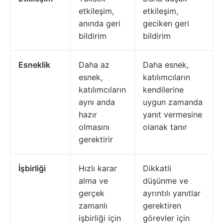
etkileşim,
etkileşim,
anında geri
geciken geri
bildirim
bildirim
Esneklik
Daha az
Daha esnek,
esnek,
katılımcıların
katılımcıların
kendilerine
aynı anda
uygun zamanda
hazır
yanıt vermesine
olmasını
olanak tanır
gerektirir
İşbirliği
Hızlı karar
Dikkatli
alma ve
düşünme ve
gerçek
ayrıntılı yanıtlar
zamanlı
gerektiren
işbirliği için
görevler için