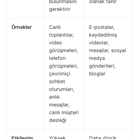
bulunmasını
olanak tanır
gerektirir
Örnekler
Canlı
E-postalar,
toplantılar,
kaydedilmiş
video
videolar,
görüşmeleri,
mesajlar, sosyal
telefon
medya
görüşmeleri,
gönderileri,
çevrimiçi
bloglar
sohbet
oturumları,
anlık
mesajlar,
canlı müşteri
desteği
Etkileşim
Yüksek
Daha düşük