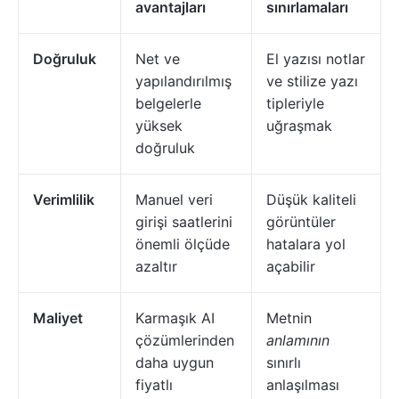
avantajları
sınırlamaları
Doğruluk
Net ve
El yazısı notlar
yapılandırılmış
ve stilize yazı
belgelerle
tipleriyle
yüksek
uğraşmak
doğruluk
Verimlilik
Manuel veri
Düşük kaliteli
girişi saatlerini
görüntüler
önemli ölçüde
hatalara yol
azaltır
açabilir
Maliyet
Karmaşık AI
Metnin
çözümlerinden
anlamının
daha uygun
sınırlı
fiyatlı
anlaşılması