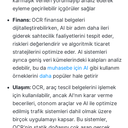
karmaşık verileri yorumlayıp analiz ederek
eyleme geçirilebilir içgörüler sağlar
Finans:
OCR finansal belgeleri
dijitalleştirebilirken, AI bir adım daha ileri
giderek sahtecilik faaliyetlerini tespit eder,
riskleri değerlendirir ve algoritmik ticaret
stratejilerini optimize eder. AI sistemleri
ayrıca geniş veri kümelerindeki kalıpları analiz
edebilir, bu da
muhasebe için AI
gibi kullanım
örneklerini
daha
popüler hale getirir
Ulaşım:
OCR, araç tescil belgelerini işlemek
için kullanılabilir, ancak AI'nın karar verme
becerileri, otonom araçlar ve AI ile optimize
edilmiş trafik sistemleri dahil olmak üzere
birçok uygulamayı kapsar. Bu sistemler,
OCR'nin statik doğasını çok aşan gerçek