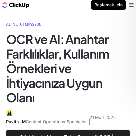
ClickUp Blog
Başlamak İçin
Ope
AI VE OTOMASYON
OCR ve AI: Anahtar
Farklılıklar, Kullanım
Örnekleri ve
İhtiyacınıza Uygun
Olanı
21 Mart 2025
Pavitra M
Content Operations Specialist