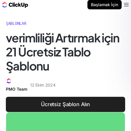
ClickUp Blog
Başlamak İçin
Ope
ŞABLONLAR
verimliliği Artırmak için
21 Ücretsiz Tablo
Şablonu
12 Ekim 2024
PMO Team
Ücretsiz Şablon Alın