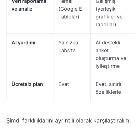
Veri raporlama
Temel
Gelişmiş
ve analiz
(Google E-
(yerleşik
Tablolar)
grafikler ve
raporlar)
AI yardımı
Yalnızca
AI destekli
Labs'ta
anket
oluşturma ve
iyileştirme
Ücretsiz plan
Evet
Evet, sınırlı
özelliklerle
Şimdi farklılıklarını ayrıntılı olarak karşılaştıralım: