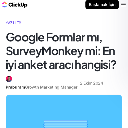
ClickUp Blog
Başlamak İçin
Ope
YAZILIM
Google Formlar mı,
SurveyMonkey mi: En
iyi anket aracı hangisi?
2 Ekim 2024
Praburam
Growth Marketing Manager