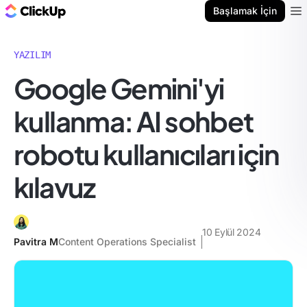
ClickUp Blog
Başlamak İçin
Ope
YAZILIM
Google Gemini'yi
kullanma: AI sohbet
robotu kullanıcıları için
kılavuz
10 Eylül 2024
Pavitra M
Content Operations Specialist