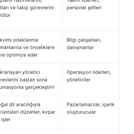
plantı hazırlıklarını,
Takım liderleri,
tları ve takip görevlerini
personel şefleri
rütür
kvimi odaklanma
Bilgi çalışanları,
manlarına ve önceliklere
danışmanlar
re optimize eder
krarlayan yönetici
Operasyon liderleri,
revlerini baştan sona
yöneticiler
omasyonla gerçekleştirir
ğal dil aracılığıyla
Pazarlamacılar, içerik
rüntüleri düzenler, kırpar
oluşturucular
 işler