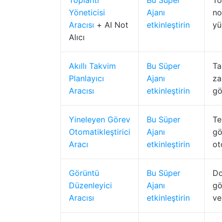
Toplantı
Bu Süper
To
Yöneticisi
Ajanı
no
Aracısı
+ AI Not
etkinleştirin
yü
Alıcı
Akıllı Takvim
Bu Süper
Ta
Planlayıcı
Ajanı
za
Aracısı
etkinleştirin
gö
Yineleyen Görev
Bu Süper
Te
Otomatikleştirici
Ajanı
gö
Aracı
etkinleştirin
ot
Görüntü
Bu Süper
Do
Düzenleyici
Ajanı
gö
Aracısı
etkinleştirin
ve