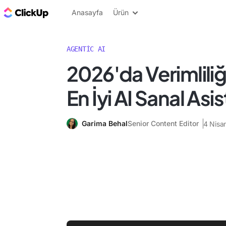
ClickUp Blog
Anasayfa
Ürün
AGENTIC AI
2026'da Verimliliğ
En İyi AI Sanal Asi
Garima Behal
Senior Content Editor
4 Nisa