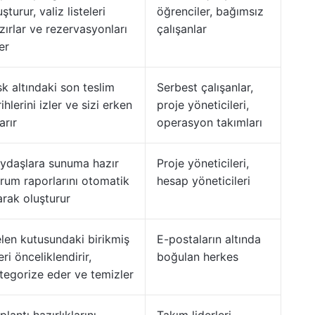
uşturur, valiz listeleri
öğrenciler, bağımsız
zırlar ve rezervasyonları
çalışanlar
ler
sk altındaki son teslim
Serbest çalışanlar,
rihlerini izler ve sizi erken
proje yöneticileri,
arır
operasyon takımları
ydaşlara sunuma hazır
Proje yöneticileri,
rum raporlarını otomatik
hesap yöneticileri
arak oluşturur
len kutusundaki birikmiş
E-postaların altında
leri önceliklendirir,
boğulan herkes
tegorize eder ve temizler