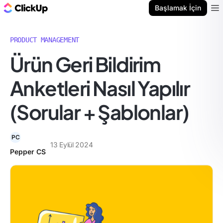
ClickUp Blog
Başlamak İçin
Ope
PRODUCT MANAGEMENT
Ürün Geri Bildirim
Anketleri Nasıl Yapılır
(Sorular + Şablonlar)
PC
13 Eylül 2024
Pepper CS