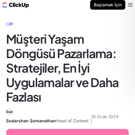
ClickUp Blog
Başlamak İçin
Ope
CRM
Müşteri Yaşam
Döngüsü Pazarlama:
Stratejiler, En İyi
Uygulamalar ve Daha
Fazlası
16 Ocak 2024
Sudarshan Somanathan
Head of Content