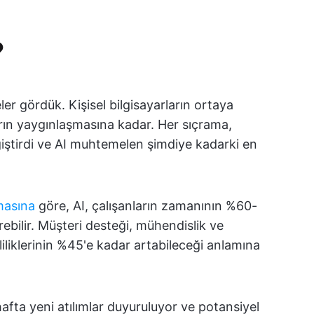
?
er gördük. Kişisel bilgisayarların ortaya
arın yaygınlaşmasına kadar. Her sıçrama,
iştirdi ve AI muhtemelen şimdiye kadarki en
masına
göre, AI, çalışanların zamanının %60-
tirebilir. Müşteri desteği, mühendislik ve
liliklerinin %45'e kadar artabileceği anlamına
 hafta yeni atılımlar duyuruluyor ve potansiyel