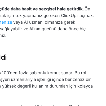
çüde daha basit ve sezgisel hale getirdik.
Ön
lamak için tek yapmanız gereken ClickUp'ı açmak.
menize
veya AI uzmanı olmanıza gerek
 sağlayabilir ve AI'nın gücünü daha önce hiç
niz.
ldi
ş 100'den fazla şablonlu komut sunar. Bu rol
işyeri uzmanlarıyla işbirliği içinde benzersiz bir
üm yüksek değerli kullanım durumları için kolayca