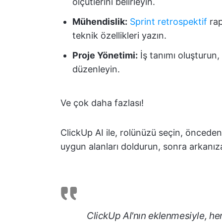
ölçütlerini belirleyin.
Mühendislik:
Sprint retrospektif
rap
teknik özellikleri yazın.
Proje Yönetimi:
İş tanımı oluşturun,
düzenleyin.
Ve çok daha fazlası!
ClickUp AI ile, rolünüzü seçin, önceden 
uygun alanları doldurun, sonra arkanıza
ClickUp AI'nın eklenmesiyle, h