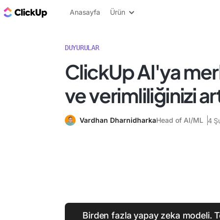
ClickUp Blog
Anasayfa
Ürün
DUYURULAR
ClickUp AI'ya me
ve verimliliğinizi art
Vardhan Dharnidharka
Head of AI/ML
4 Ş
Birden fazla yapay zeka modeli. T