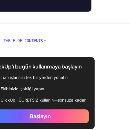
TABLE OF CONTENTS
ckUp'ı bugün kullanmaya başlayın
Tüm işlerinizi tek bir yerden yönetin
Ekibinizle işbirliği yapın
ClickUp'ı ÜCRETSİZ kullanın—sonsuza kadar
Başlayın