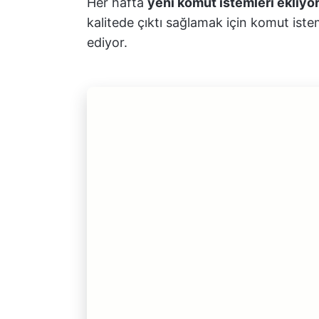
Her hafta
yeni komut istemleri ekliyo
kalitede çıktı sağlamak için komut istem
ediyor.