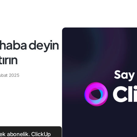
rhaba deyin
ırın
ubat 2025
ek abonelik. ClickUp