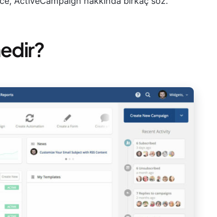
nce, ActiveCampaign hakkında birkaç söz.
edir?