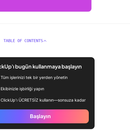
TABLE OF CONTENTS
ckUp'ı bugün kullanmaya başlayın
Tüm işlerinizi tek bir yerden yönetin
Ekibinizle işbirliği yapın
ClickUp'ı ÜCRETSİZ kullanın—sonsuza kadar
Başlayın