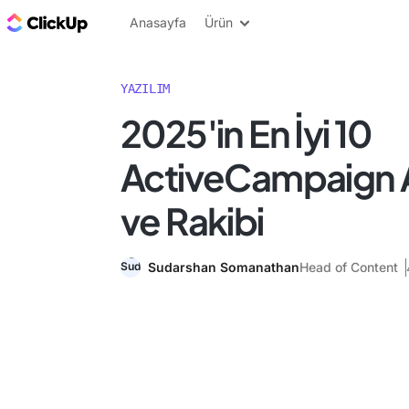
ClickUp Blog
Anasayfa
Ürün
YAZILIM
2025'in En İyi 10
ActiveCampaign Al
ve Rakibi
Sudarshan Somanathan
Head of Content