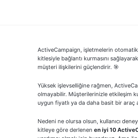
ActiveCampaign, işletmelerin otomatik
kitlesiyle bağlantı kurmasını sağlayarak s
müşteri ilişkilerini güçlendirir. 🎯
Yüksek işlevselliğine rağmen, ActiveC
olmayabilir. Müşterilerinizle etkileşi
uygun fiyatlı ya da daha basit bir araç ar
Nedeni ne olursa olsun, kullanıcı deneyi
kitleye göre derlenen
en iyi 10 Active