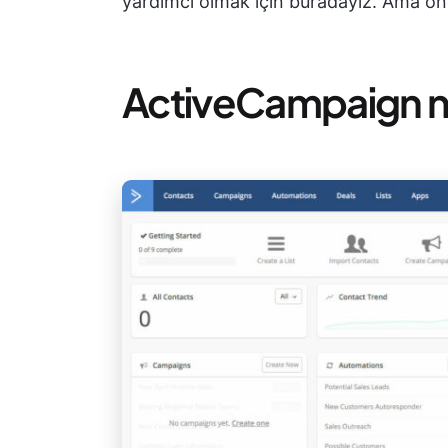
yardımcı olmak için buradayız. Ama ö
ActiveCampaign n