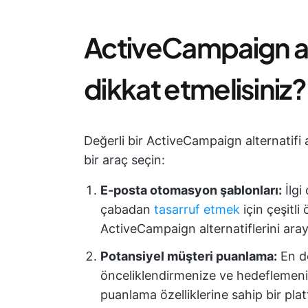
ActiveCampaign al
dikkat etmelisiniz?
Değerli bir ActiveCampaign alternatifi 
bir araç seçin:
E-posta otomasyon şablonları:
İlgi
çabadan
tasarruf etmek
için çeşitl
ActiveCampaign alternatiflerini aray
Potansiyel müşteri puanlama:
En de
önceliklendirmenize ve hedeflemeni
puanlama özelliklerine sahip bir pla