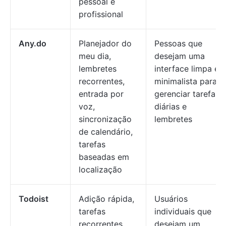
pessoal e
profissional
Any.do
Planejador do
Pessoas que
meu dia,
desejam uma
lembretes
interface limpa e
recorrentes,
minimalista para
entrada por
gerenciar tarefas
voz,
diárias e
sincronização
lembretes
de calendário,
tarefas
baseadas em
localização
Todoist
Adição rápida,
Usuários
tarefas
individuais que
recorrentes,
desejam um