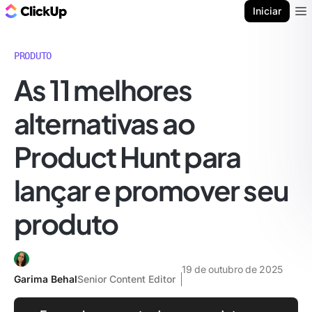
ClickUp Blogue
Iniciar
Ope
PRODUTO
As 11 melhores
alternativas ao
Product Hunt para
lançar e promover seu
produto
19 de outubro de 2025
Garima Behal
Senior Content Editor