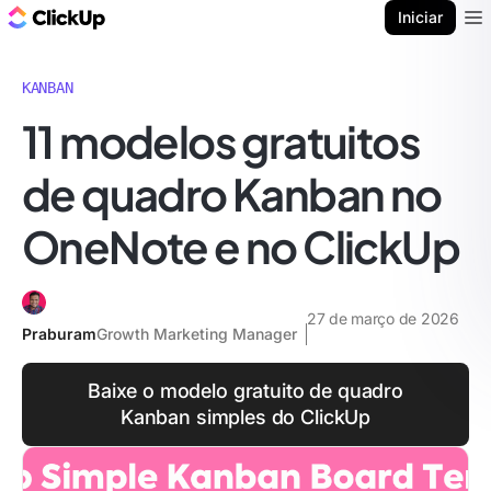
ClickUp Blogue
Iniciar
Ope
KANBAN
11 modelos gratuitos
de quadro Kanban no
OneNote e no ClickUp
27 de março de 2026
Praburam
Growth Marketing Manager
Baixe o modelo gratuito de quadro
Kanban simples do ClickUp