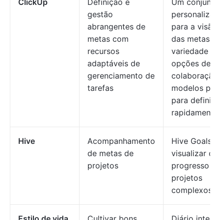
ClickUp
Definição e
Um conjunto
gestão
personalizaç
abrangentes de
para a visão 
metas com
das metas, 
recursos
variedade de
adaptáveis de
opções de
gerenciamento de
colaboração
tarefas
modelos pro
para definir
rapidamente
Hive
Acompanhamento
Hive Goals p
de metas de
visualizar o
projetos
progresso e
projetos
complexos
Estilo de vida
Cultivar bons
Diário integ