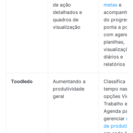
de ação
metas
e
detalhados e
acompanham
quadros de
do progress
visualização
ponta a pont
com agendas
planilhas,
visualizações
diários e
relatórios
Toodledo
Aumentando a
Classifica se
produtividade
tempo nas
geral
opções Vida,
Trabalho e
Agenda para
gerenciar
me
de produtivi