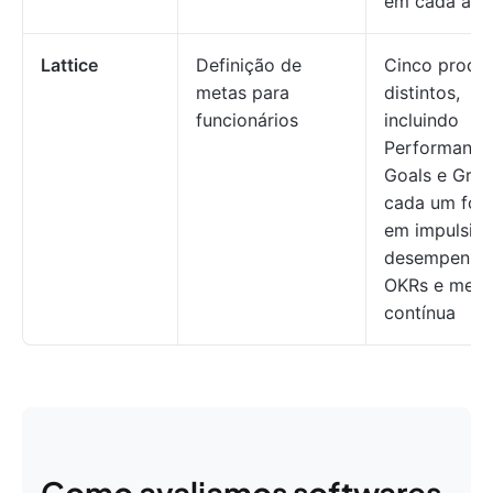
em cada áre
Lattice
Definição de
Cinco produ
metas para
distintos,
funcionários
incluindo
Performance
Goals e Grow
cada um foc
em impulsion
desempenho
OKRs e melh
contínua
Como avaliamos softwares