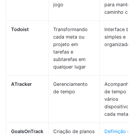
jogo
para mantê-l
caminho cer
Todoist
Transformando
Interface bon
cada meta ou
simples e
projeto em
organizada
tarefas e
subtarefas em
qualquer lugar
ATracker
Gerenciamento
Acompanham
de tempo
de tempo e
vários
dispositivos
cada meta
GoalsOnTrack
Criação de planos
Definição de