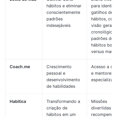
hábitos e eliminar
para identifi
conscientemente
gatilhos de 
padrões
hábitos, co
indesejáveis
visão geral
cronológica 
padrões de
hábitos bons
versus maus
Coach.me
Crescimento
Acesso a co
pessoal e
e mentores
desenvolvimento
especializad
de habilidades
Habitica
Transformando a
Missões
criação de
divertidas e
hábitos em um
recompensa