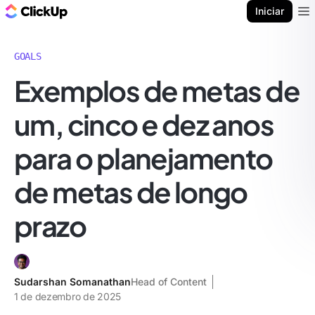
ClickUp Blogue
Iniciar
Ope
GOALS
Exemplos de metas de
um, cinco e dez anos
para o planejamento
de metas de longo
prazo
Sudarshan Somanathan
Head of Content
1 de dezembro de 2025