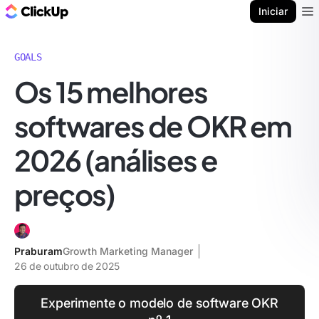
ClickUp Blogue
Iniciar
Ope
GOALS
Os 15 melhores
softwares de OKR em
2026 (análises e
preços)
Praburam
Growth Marketing Manager
26 de outubro de 2025
Experimente o modelo de software OKR