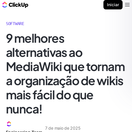
ClickUp Blogue
Iniciar
Ope
SOFTWARE
9 melhores
alternativas ao
MediaWiki que tornam
a organização de wikis
mais fácil do que
nunca!
7 de maio de 2025