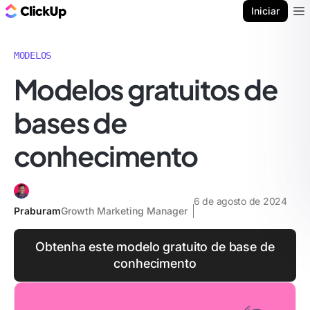
ClickUp Blogue
Iniciar
Ope
MODELOS
Modelos gratuitos de
bases de
conhecimento
6 de agosto de 2024
Praburam
Growth Marketing Manager
Obtenha este modelo gratuito de base de
conhecimento