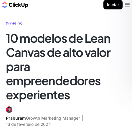
ClickUp Blogue
Iniciar
Ope
MODELOS
10 modelos de Lean
Canvas de alto valor
para
empreendedores
experientes
Praburam
Growth Marketing Manager
13 de fevereiro de 2024