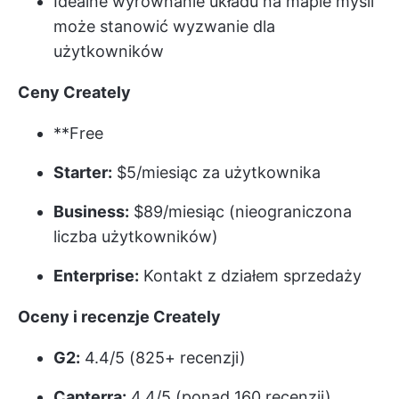
Idealne wyrównanie układu na mapie myśli
może stanowić wyzwanie dla
użytkowników
Ceny Creately
**Free
Starter:
$5/miesiąc za użytkownika
Business:
$89/miesiąc (nieograniczona
liczba użytkowników)
Enterprise:
Kontakt z działem sprzedaży
Oceny i recenzje Creately
G2:
4.4/5 (825+ recenzji)
Capterra:
4.4/5 (ponad 160 recenzji)