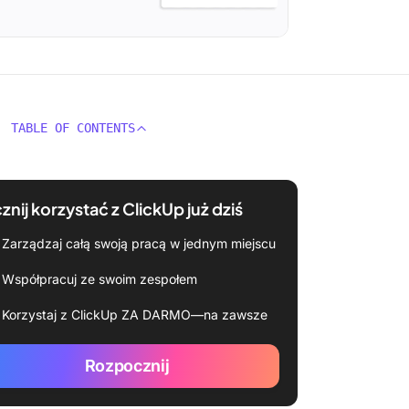
TABLE OF CONTENTS
znij korzystać z ClickUp już dziś
Zarządzaj całą swoją pracą w jednym miejscu
Współpracuj ze swoim zespołem
Korzystaj z ClickUp ZA DARMO—na zawsze
Rozpocznij