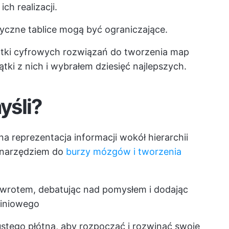
ch realizacji.
izyczne tablice mogą być ograniczające.
tki cyfrowych rozwiązań do tworzenia map
tki z nich i wybrałem dziesięć najlepszych.
yśli?
a reprezentacja informacji wokół hierarchii
 narzędziem do
burzy mózgów i tworzenia
powrotem, debatując nad pomysłem i dodając
liniowego
ustego płótna, aby rozpocząć i rozwinąć swoje