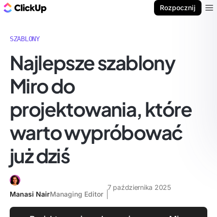
ClickUp Blog
Rozpocznij
Ope
SZABLONY
Najlepsze szablony
Miro do
projektowania, które
warto wypróbować
już dziś
7 października 2025
Manasi Nair
Managing Editor