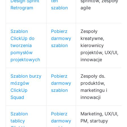
Design Sprint
ten
sprintów, zespoły
Retrogram
szablon
agile
Szablon
Pobierz
Zespoły
ClickUp do
darmowy
kreatywne,
tworzenia
szablon
kierownicy
pomysłów
projektów, UX/UI,
projektowych
innowacje
Szablon burzy
Pobierz
Zespoły ds.
mózgów
darmowy
produktów,
ClickUp
szablon
marketingu i
Squad
innowacji
Szablon
Pobierz
Marketing, UX/UI,
tablicy
darmowy
PM, startupy