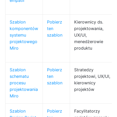
empatii
Szablon
Pobierz
Kierownicy ds.
komponentów
ten
projektowania,
systemu
szablon
UX/UI,
projektowego
menedżerowie
Miro
produktu
Szablon
Pobierz
Stratedzy
schematu
ten
projektowi, UX/UI,
procesu
szablon
kierownicy
projektowania
projektów
Miro
Szablon
Pobierz
Facylitatorzy