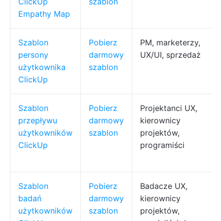
ClickUp
szablon
Empathy Map
Szablon
Pobierz
PM, marketerzy,
persony
darmowy
UX/UI, sprzedaż
użytkownika
szablon
ClickUp
Szablon
Pobierz
Projektanci UX,
przepływu
darmowy
kierownicy
użytkowników
szablon
projektów,
ClickUp
programiści
Szablon
Pobierz
Badacze UX,
badań
darmowy
kierownicy
użytkowników
szablon
projektów,