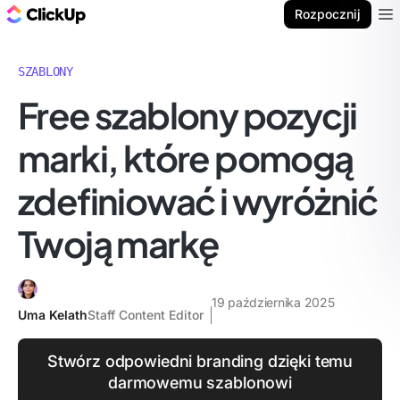
ClickUp Blog
Rozpocznij
Ope
SZABLONY
Free szablony pozycji
marki, które pomogą
zdefiniować i wyróżnić
Twoją markę
19 października 2025
Uma Kelath
Staff Content Editor
Stwórz odpowiedni branding dzięki temu
darmowemu szablonowi