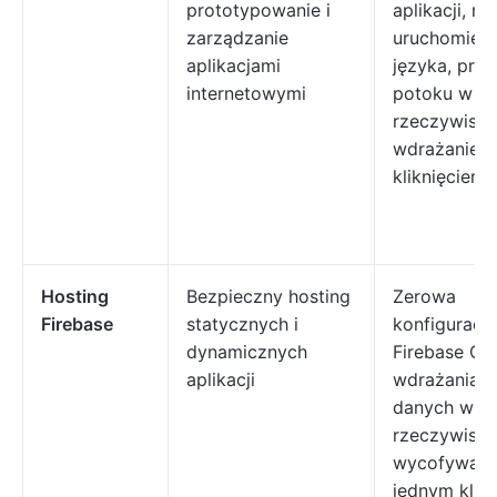
prototypowanie i
aplikacji, me
zarządzanie
uruchomien
aplikacjami
języka, prze
internetowymi
potoku w cz
rzeczywisty
wdrażanie 
kliknięciem
Hosting
Bezpieczny hosting
Zerowa
Firebase
statycznych i
konfiguracja
dynamicznych
Firebase CL
aplikacji
wdrażania, 
danych w cz
rzeczywisty
wycofywani
jednym klik