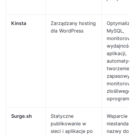
Kinsta
Zarządzany hosting
Optymalizac
dla WordPress
MySQL,
monitorowa
wydajności
aplikacji,
automatycz
tworzenie ko
zapasowych
monitorowa
złośliwego
oprogramow
Surge.sh
Statyczne
Wsparcie C
publikowanie w
niestandar
sieci i aplikacje po
nazwy dome