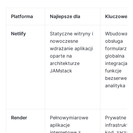
Platforma
Najlepsze dla
Kluczowe fu
Netlify
Statyczne witryny i
Wbudowana
nowoczesne
obsługa
wdrażanie aplikacji
formularzy,
oparte na
globalna
architekturze
integracja 
JAMstack
funkcje
bezserwero
analityka wi
Render
Pełnowymiarowe
Prywatne sie
aplikacje
infrastruktu
internetowe z
kod, zarząd