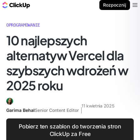
ClickUp Blog
Rozpocznij
Ope
OPROGRAMOWANIE
10 najlepszych
alternatyw Vercel dla
szybszych wdrożeń w
2025 roku
11 kwietnia 2025
Garima Behal
Senior Content Editor
Pobierz ten szablon do tworzenia stron
ClickUp za Free