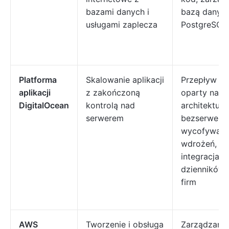
bazami danych i
bazą danyc
usługami zaplecza
PostgreSQL
Platforma
Skalowanie aplikacji
Przepływ pr
aplikacji
z zakończoną
oparty na Gi
DigitalOcean
kontrolą nad
architektura
serwerem
bezserwero
wycofywani
wdrożeń,
integracja
dzienników 
firm
AWS
Tworzenie i obsługa
Zarządzany