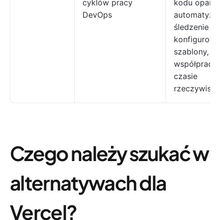
cyklów pracy
kodu oparte 
DevOps
automatyzac
śledzenie b
konfigurowa
szablony,
współpraca
czasie
rzeczywist
Czego należy szukać w
alternatywach dla
Vercel?