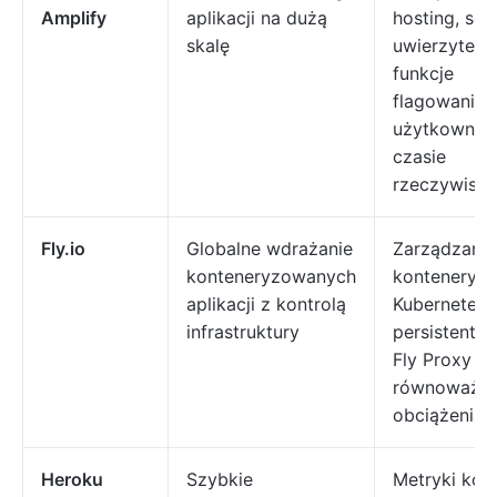
Amplify
aplikacji na dużą
hosting, sol
skalę
uwierzytelni
funkcje
flagowania, 
użytkownik
czasie
rzeczywist
Fly.io
Globalne wdrażanie
Zarządzane
konteneryzowanych
kontenery,
aplikacji z kontrolą
Kubernetes,
infrastruktury
persistent s
Fly Proxy d
równoważen
obciążenia
Heroku
Szybkie
Metryki kon