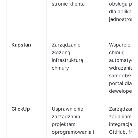
stronie klienta
obsługa pus
dla aplikacji
jednostroni
Kapstan
Zarządzanie
Wsparcie dla
złożoną
chmur,
infrastrukturą
automatycz
chmury
wdrażanie,
samoobsłu
portal dla
deweloperó
ClickUp
Usprawnienie
Zarządzanie
zarządzania
zadaniami,
projektami
integracja z
oprogramowania i
GitHub, fra