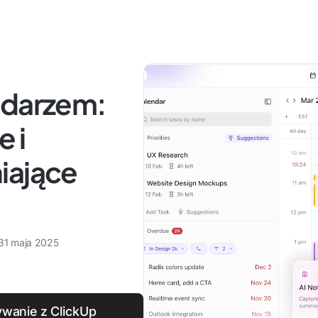
ndarzem:
e i
iające
31 maja 2025
ywanie z ClickUp