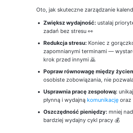
Oto, jak skuteczne zarządzanie kale
Zwiększ wydajność:
ustalaj priory
zadań bez stresu 👀
Redukcja stresu:
Koniec z gorączko
zapomnianymi terminami — wystarcz
krok przed innymi 🙇
Popraw równowagę między życie
osobiste zobowiązania, nie pozwalaj
Usprawnia pracę zespołową:
unika
płynną i wydajną
komunikację
oraz
Oszczędność pieniędzy:
mniej nad
bardziej wydajny cykl pracy 💰