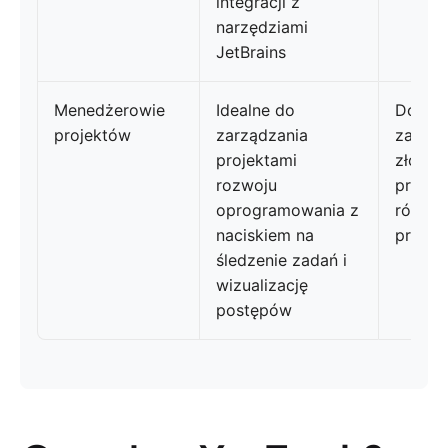
integracji z
narzędziami
JetBrains
Menedżerowie
Idealne do
Doskon
projektów
zarządzania
zarząd
projektami
złożon
rozwoju
projek
oprogramowania z
różnyc
naciskiem na
przepł
śledzenie zadań i
wizualizację
postępów