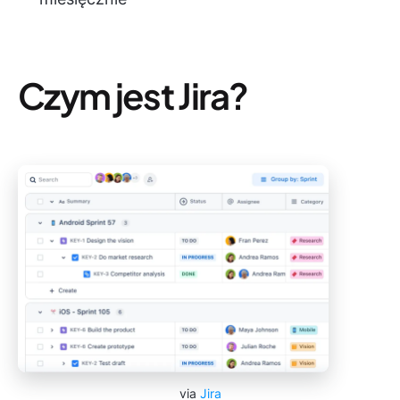
Czym jest Jira?
via
Jira