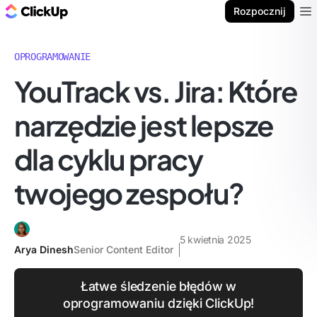
ClickUp Blog
Rozpocznij
Ope
OPROGRAMOWANIE
YouTrack vs. Jira: Które
narzędzie jest lepsze
dla cyklu pracy
twojego zespołu?
5 kwietnia 2025
Arya Dinesh
Senior Content Editor
Łatwe śledzenie błędów w
oprogramowaniu dzięki ClickUp!