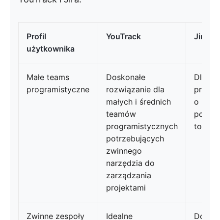
Profil
YouTrack
Jira
użytkownika
Małe teams
Doskonałe
Dla ze
programistyczne
rozwiązanie dla
progra
małych i średnich
o pros
teamów
potrz
programistycznych
to być
potrzebujących
zwinnego
narzędzia do
zarządzania
projektami
Zwinne zespoły
Idealne
Dosko