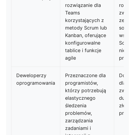
rozwiązanie dla
rozwią
Teams
zwinn
korzystających z
zespoł
metody Scrum lub
solidn
Kanban, oferujące
wsparc
konfigurowalne
Scrum,
tablice i funkcje
niesta
agile
przepł
Deweloperzy
Przeznaczone dla
Dobrze
oprogramowania
programistów,
dla pr
którzy potrzebują
zwłasz
elastycznego
dużych
śledzenia
złożon
problemów,
pracy
zarządzania
zadaniami i