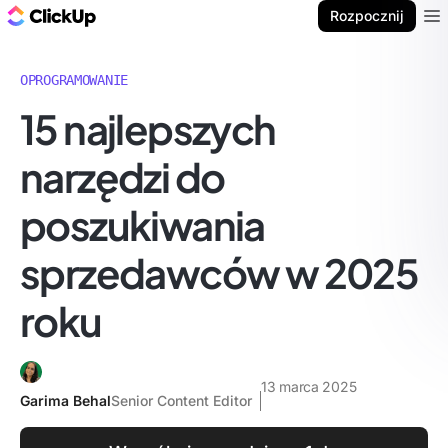
ClickUp Blog
Rozpocznij
Ope
OPROGRAMOWANIE
15 najlepszych
narzędzi do
poszukiwania
sprzedawców w 2025
roku
13 marca 2025
Garima Behal
Senior Content Editor