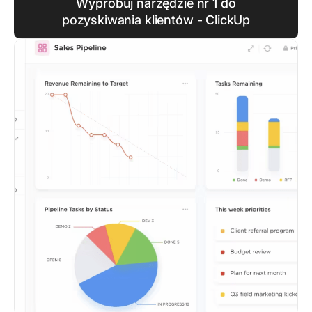
Wypróbuj narzędzie nr 1 do
pozyskiwania klientów - ClickUp