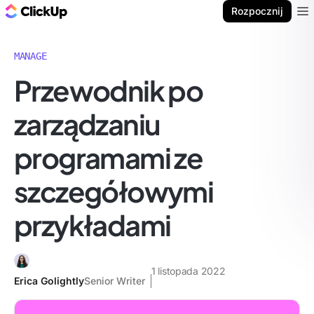
ClickUp Blog
Rozpocznij
Ope
MANAGE
Przewodnik po
zarządzaniu
programami ze
szczegółowymi
przykładami
1 listopada 2022
Erica Golightly
Senior Writer