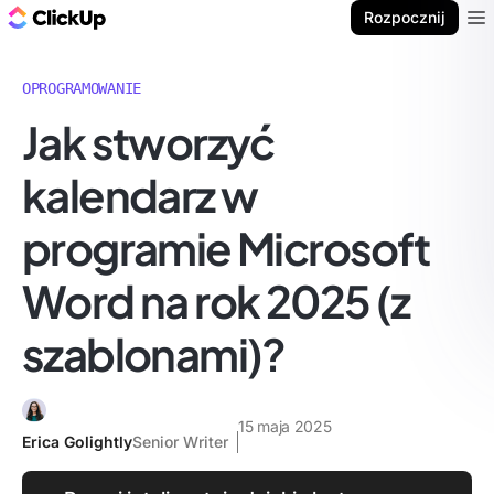
ClickUp Blog
Rozpocznij
Ope
OPROGRAMOWANIE
Jak stworzyć
kalendarz w
programie Microsoft
Word na rok 2025 (z
szablonami)?
15 maja 2025
Erica Golightly
Senior Writer