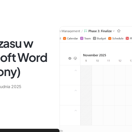
czasu w
soft Word
ony)
rudnia 2025