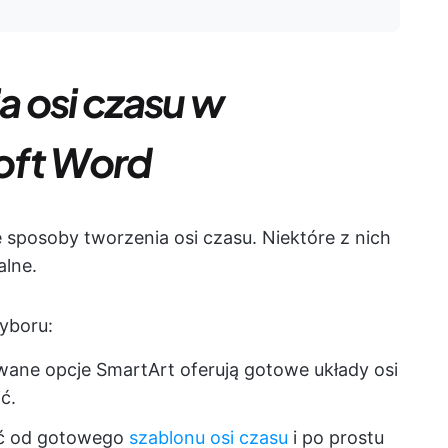
 osi czasu w
oft Word
 sposoby tworzenia osi czasu. Niektóre z nich
alne.
yboru:
ne opcje SmartArt oferują gotowe układy osi
ć.
ć od gotowego
szablonu osi czasu
i po prostu