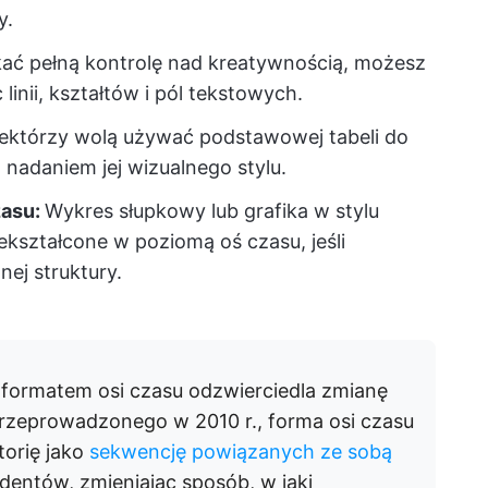
y.
ać pełną kontrolę nad kreatywnością, możesz
linii, kształtów i pól tekstowych.
ektórzy wolą używać podstawowej tabeli do
nadaniem jej wizualnego stylu.
zasu:
Wykres słupkowy lub grafika w stylu
kształcone w poziomą oś czasu, jeśli
ej struktury.
a formatem osi czasu odzwierciedla zmianę
 przeprowadzonego w 2010 r., forma osi czasu
torię jako
sekwencję powiązanych ze sobą
ydentów, zmieniając sposób, w jaki