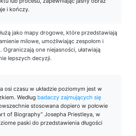
ktu lub procesu, zapewniając jasny obraz
je i kończy.
służą jako mapy drogowe, które przedstawiają
amienie milowe, umożliwiając zespołom i
 Ograniczają one niejasności, ułatwiają
ie lepszych decyzji.
 osi czasu w układzie poziomym jest w
zkiem. Według
badaczy zajmujących się
 powszechnie stosowana dopiero w połowie
art of Biography” Josepha Priestleya, w
ziome paski do przedstawienia długości