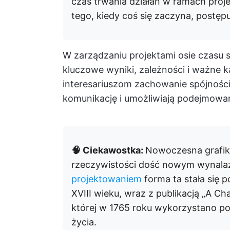
czas trwania działań w ramach proje
tego, kiedy coś się zaczyna, postępu
W zarządzaniu projektami osie czasu 
kluczowe wyniki, zależności i ważne k
interesariuszom zachowanie spójności.
komunikację i umożliwiają podejmowan
🧠 Ciekawostka:
Nowoczesna grafika
rzeczywistości dość nowym wynala
projektowaniem
forma ta stała się
XVIII wieku, wraz z publikacją „A Ch
której w 1765 roku wykorzystano po
życia.