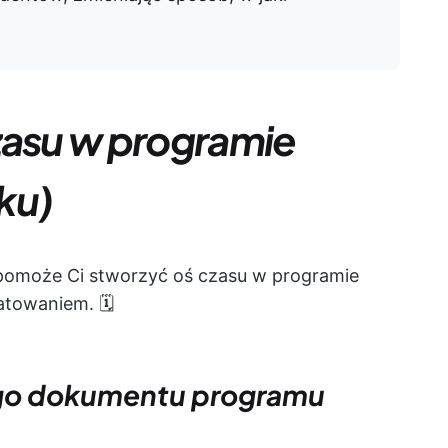
zasu w programie
ku)
y pomoże Ci stworzyć oś czasu w programie
towaniem. 🗓️
ego dokumentu programu