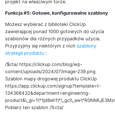
projekt na właściwym torze.
Funkcja #5: Gotowe, konfigurowalne szablony
Możesz wybierać z biblioteki ClickUp
zawierającej ponad 1000 gotowych do użycia
szablonów dla różnych przypadków użycia.
Przyjrzyjmy się niektórym z nich
szablony
strategii produktu
:
/$cta/
https://clickup.com/blog/wp-
content/uploads/2024/07/image-239.png
Szablon mapy drogowej produktu ClickUp
https://app.clickup.com/signup?template=t-
134368432&department=engineering-
product&\_gl=1\*1jd8eh1\*\_gcl\_aw\*R0N
Pobierz ten szablon /%cta/