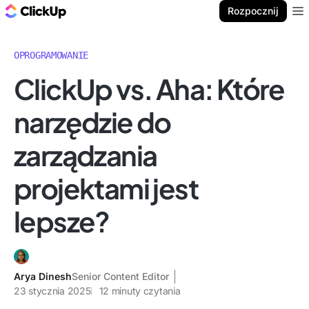
ClickUp Blog
Rozpocznij
Ope
OPROGRAMOWANIE
ClickUp vs. Aha: Które
narzędzie do
zarządzania
projektami jest
lepsze?
Arya Dinesh
Senior Content Editor
23 stycznia 2025
12
minuty czytania