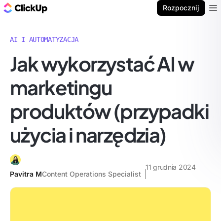
ClickUp Blog
Rozpocznij
Ope
AI I AUTOMATYZACJA
Jak wykorzystać AI w
marketingu
produktów (przypadki
użycia i narzędzia)
11 grudnia 2024
Pavitra M
Content Operations Specialist