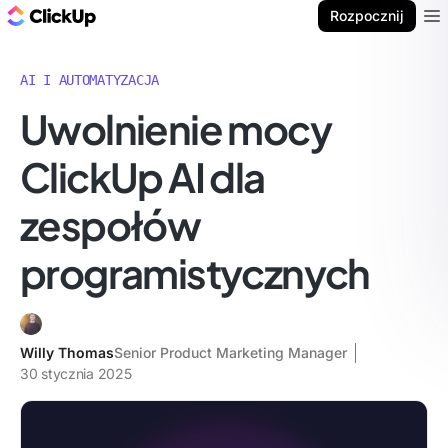
ClickUp Blog
Rozpocznij
Ope
AI I AUTOMATYZACJA
Uwolnienie mocy
ClickUp AI dla
zespołów
programistycznych
Willy Thomas
Senior Product Marketing Manager
30 stycznia 2025