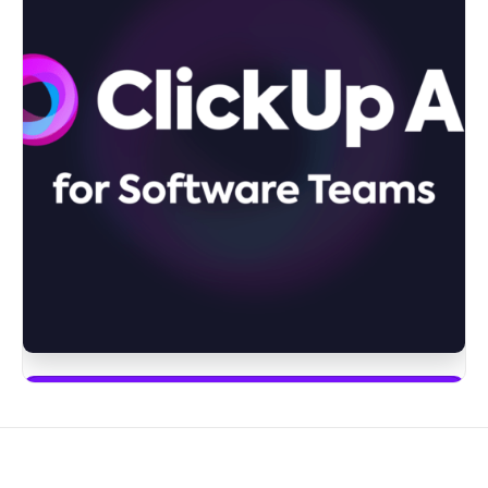
Zacznij używać ClickUp Brain