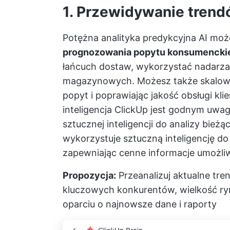
1. Przewidywanie tren
Potężna analityka predykcyjna AI moż
prognozowania popytu konsumencki
łańcuch dostaw, wykorzystać nadarzaj
magazynowych. Możesz także skalować
popyt i poprawiając jakość obsługi kli
inteligencja ClickUp
jest godnym uwagi
sztucznej inteligencji do analizy bie
wykorzystuje sztuczną inteligencję d
zapewniając cenne informacje umożli
Propozycja:
Przeanalizuj aktualne tre
kluczowych konkurentów, wielkość ryn
oparciu o najnowsze dane i raporty