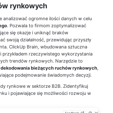
dów rynkowych
e analizować ogromne ilości danych w celu
ego
. Pozwala to firmom zoptymalizować
ące się okazje i uniknąć braków
 swoją działalność, przewidując przyszły
enta.
ClickUp Brain, wbudowana sztuczna
 przykładem rzeczywistego wykorzystania
żących trendów rynkowych. Narzędzie to
o
dekodowania bieżących ruchów rynkowych
,
wiające podejmowanie świadomych decyzji.
ndy rynkowe w sektorze B2B. Zidentyfikuj
ku i pojawiające się możliwości rozwoju w