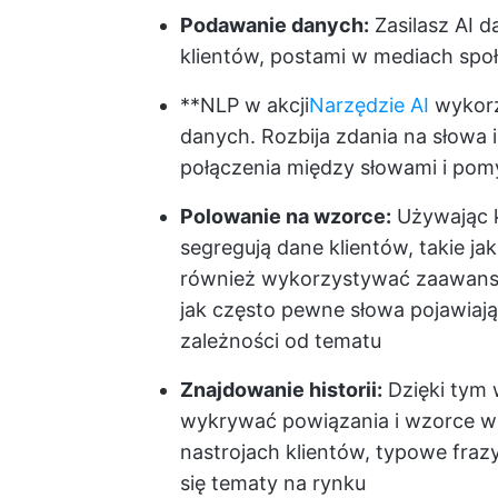
Podawanie danych:
Zasilasz AI d
klientów, postami w mediach spo
**NLP w akcji
Narzędzie AI
wykorz
danych. Rozbija zdania na słowa i
połączenia między słowami i pom
Polowanie na wzorce:
Używając k
segregują dane klientów, takie j
również wykorzystywać zaawanso
jak często pewne słowa pojawiają 
zależności od tematu
Znajdowanie historii:
Dzięki tym
wykrywać powiązania i wzorce w
nastrojach klientów, typowe fraz
się tematy na rynku