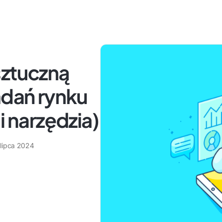
sztuczną
adań rynku
i narzędzia)
 lipca 2024