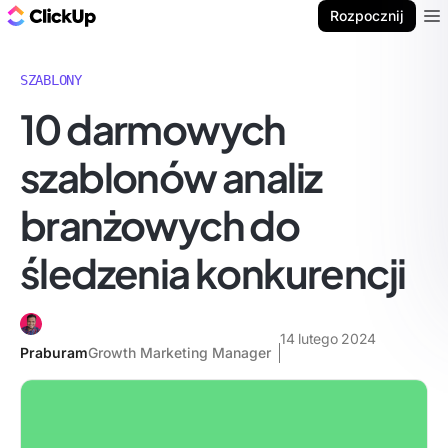
ClickUp Blog
Rozpocznij
Ope
SZABLONY
10 darmowych
szablonów analiz
branżowych do
śledzenia konkurencji
14 lutego 2024
Praburam
Growth Marketing Manager