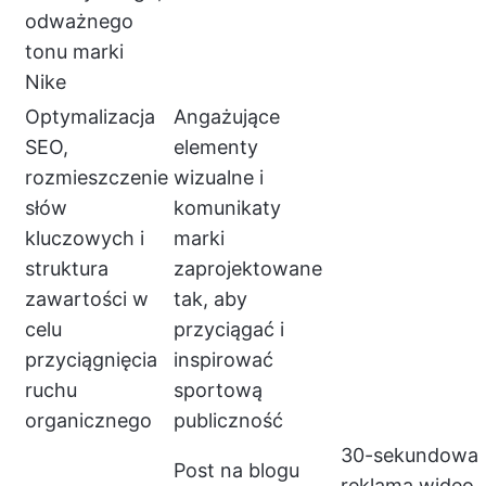
odważnego
tonu marki
Nike
Optymalizacja
Angażujące
SEO,
elementy
rozmieszczenie
wizualne i
słów
komunikaty
kluczowych i
marki
struktura
zaprojektowane
zawartości w
tak, aby
celu
przyciągać i
przyciągnięcia
inspirować
ruchu
sportową
organicznego
publiczność
30-sekundowa
Post na blogu
reklama wideo