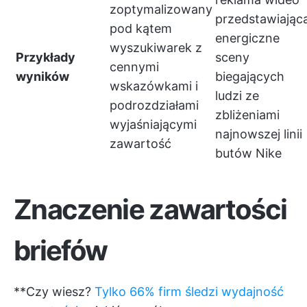
zoptymalizowany
przedstawiając
pod kątem
energiczne
wyszukiwarek z
Przykłady
sceny
cennymi
wyników
biegających
wskazówkami i
ludzi ze
podrozdziałami
zbliżeniami
wyjaśniającymi
najnowszej linii
zawartość
butów Nike
Znaczenie zawartości
briefów
**Czy wiesz?
Tylko 66% firm śledzi wydajność