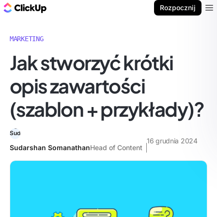
ClickUp Blog
Rozpocznij
Ope
MARKETING
Jak stworzyć krótki
opis zawartości
(szablon + przykłady)?
16 grudnia 2024
Sudarshan Somanathan
Head of Content