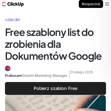
ClickUp Blog
Rozpocznij
Ope
SZABLONY
Free szablony list do
zrobienia dla
Dokumentów Google
13 lutego 2025
Praburam
Growth Marketing Manager
Pobierz szablon Free