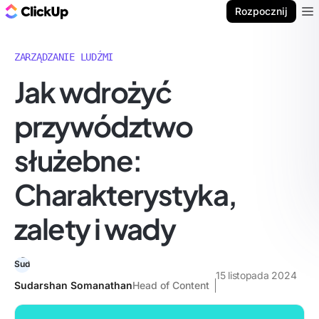
ClickUp Blog
Rozpocznij
Ope
ZARZĄDZANIE LUDŹMI
Jak wdrożyć
przywództwo
służebne:
Charakterystyka,
zalety i wady
15 listopada 2024
Sudarshan Somanathan
Head of Content