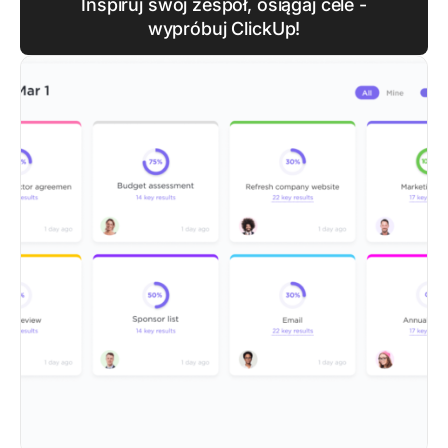
Inspiruj swój zespół, osiągaj cele -
wypróbuj ClickUp!