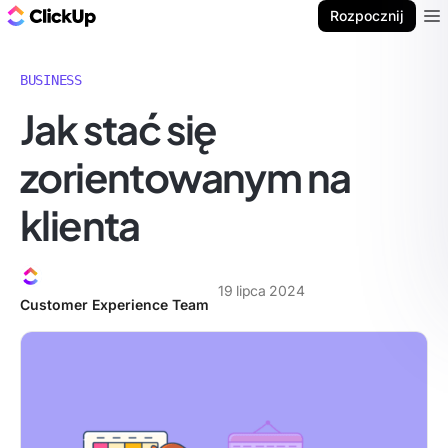
ClickUp Blog
Rozpocznij
Ope
BUSINESS
Jak stać się
zorientowanym na
klienta
19 lipca 2024
Customer Experience Team