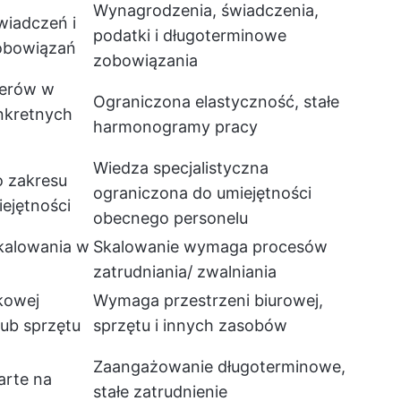
Wynagrodzenia, świadczenia,
wiadczeń i
podatki i długoterminowe
obowiązań
zobowiązania
cerów w
Ograniczona elastyczność, stałe
nkretnych
harmonogramy pracy
Wiedza specjalistyczna
o zakresu
ograniczona do umiejętności
iejętności
obecnego personelu
kalowania w
Skalowanie wymaga procesów
zatrudniania/ zwalniania
kowej
Wymaga przestrzeni biurowej,
lub sprzętu
sprzętu i innych zasobów
Zaangażowanie długoterminowe,
arte na
stałe zatrudnienie