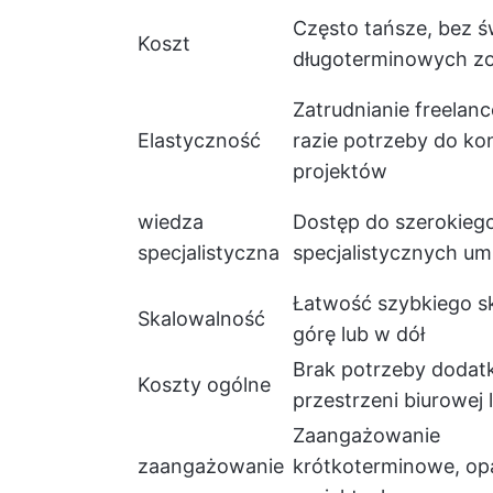
Często tańsze, bez ś
Koszt
długoterminowych z
Zatrudnianie freelan
Elastyczność
razie potrzeby do ko
projektów
wiedza
Dostęp do szerokieg
specjalistyczna
specjalistycznych um
Łatwość szybkiego s
Skalowalność
górę lub w dół
Brak potrzeby dodat
Koszty ogólne
przestrzeni biurowej 
Zaangażowanie
zaangażowanie
krótkoterminowe, op