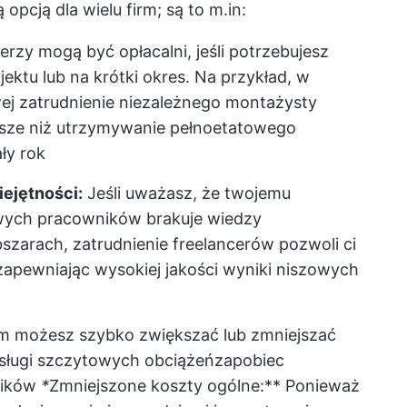
opcją dla wielu firm; są to m.in:
rzy mogą być opłacalni, jeśli potrzebujesz
ektu lub na krótki okres. Na przykład, w
j zatrudnienie niezależnego montażysty
ańsze niż utrzymywanie pełnoetatowego
ły rok
ejętności:
Jeśli uważasz, że twojemu
wych pracowników brakuje wiedzy
bszarach, zatrudnienie freelancerów pozwoli ci
zapewniając wysokiej jakości wyniki niszowych
om możesz szybko zwiększać lub zmniejszać
obsługi szczytowych obciążeń
zapobiec
ników
*
Zmniejszone koszty ogólne:** Ponieważ