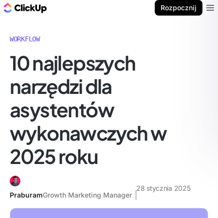
ClickUp Blog
Rozpocznij
Ope
WORKFLOW
10 najlepszych
narzędzi dla
asystentów
wykonawczych w
2025 roku
28 stycznia 2025
Praburam
Growth Marketing Manager